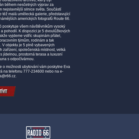
 obrazového archivu, který byl
án během nesčetných výprav za
 nejslavnější silnice světa. Součástí
je též malá umělecká galerie, představující
známějších amerických fotografů Route 66.
 poskytuje všem návštěvníkům vysoký
 a pohodlí. K dispozici je 5 dvoulůžkových
takže vyjdeme vstříc skupinám přátel,
racovním týmům, rodinám a tak
 V objektu je 5 plně vybavených
ch zařízení, společenská místnost, velká
s jídelnou, prostorná terasa a luxusní
auna s odpočívárnou.
e o možnosti ubytování vám poskytne Eva
á na telefonu 777-234600 nebo na e-
a@r66.cz.