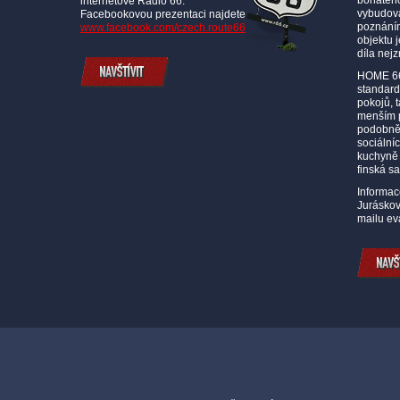
bohatého
internetové Radio 66.
vybudov
Facebookovou prezentaci najdete
poznáním
www.facebook.com/czech.route66
objektu 
díla nej
HOME 66
standard
pokojů, 
menším p
podobně.
sociální
kuchyně 
finská s
Informac
Juráskov
mailu ev