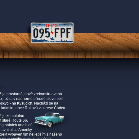
je prostorná, nově zrekonstruovaná
e, ležící v nádherné přírodě slovenské
eskyd - na Kysucích. Nachází se na
 katastru obce Raková v okrese Čadca.
 je kompletně
 staré Route 66.
iginálních artefaktů
hlavní ulice Ameriky
objekt vybaven tím nejlepším z našeho